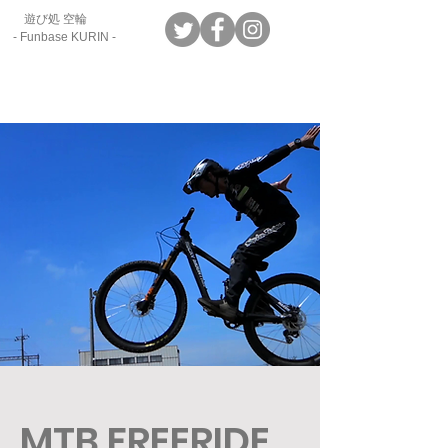
遊び処 空輪
​- Funbase KURIN -
MTB FREERIDE