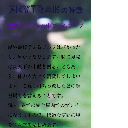
SKYTRAK
の特徴
①快適な室温の中でゴルフをプ
レイ
屋外競技であるゴルフは寒かった
り、暑かったりします。特に夏場
は炎天下の中動き回ることもあ
り、体力も大きく消費してしまい
ます。これは打ちっ放しなどの練
習場でも言えることです。
Skytrakでは完全屋内でのプレイ
になりますので、快適な空間の中
でゴルフを楽しめます。