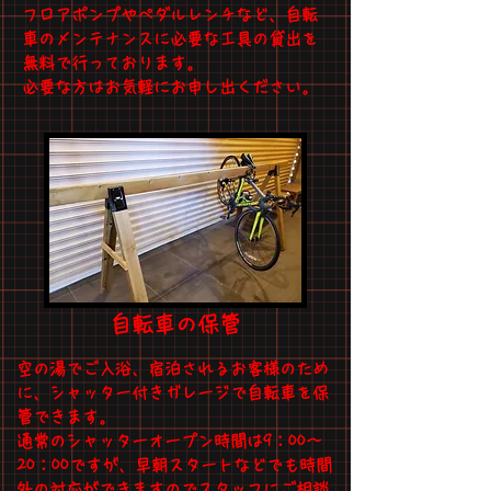
フロアポンプやペダルレンチなど、自転
車のメンテナンスに必要な工具の貸出を
無料で行っております。
​必要な方はお気軽にお申し出ください。
自転車の保管
空の湯でご入浴、宿泊されるお客様のため
に、シャッター付きガレージで自転車を保
管できます。
通常の​シャッターオープン時間は9：00～
20：00ですが、早朝スタートなどでも時間
外の対応ができますのでスタッフにご相談