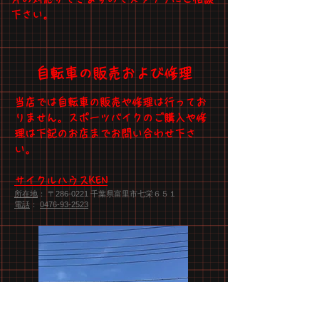
下さい。
自転車の販売および修理
当店では自転車の販売や修理は行ってお
りません。スポーツバイクのご購入や修
理は下記のお店までお問い合わせ下さ
い。
サイクルハウスKEN
所在地
： 〒286-0221 千葉県富里市七栄６５１
電話
：
0476-93-2523